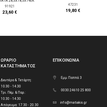
ΑΤΑ 28,5Χ18,5Χ14ΕΚ
47231
91921
19,80
€
23,60
€
ΩΡΆΡΙΟ
ΕΠΙΚΟΙΝΩΝΊΑ
ΚΑΤΑΣΤΉΜΑΤΟΣ
Εμμ. Παππά 3
Δευτέρα & Τετάρτη:
10.30 - 14.30
0030 24610 25 800
Τρι. Πέμ. & Παρ.:
10.30 - 14.30
info@matiakis.gr
Απόγευμα: 17.30 - 20.30