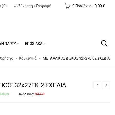
 (0)
Σύνδεση
/
Εγγραφή
0 Προϊόντα
-
0,00
€
ΔΗ ΠΆΡΤΥ
ΕΠΟΧΙΑΚΑ
 Χρήσης
›
Κουζινικά
›
ΜΕΤΑΛΛΙΚΟΣ ΔΙΣΚΟΣ 32x27EK 2 ΣΧΕΔΙΑ
ΚΟΣ 32x27EK 2 ΣΧΕΔΙΑ
όθεμα
Κωδικός:
84448