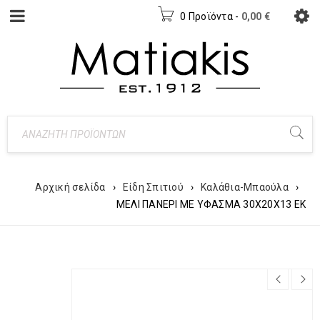
0 Προϊόντα
-
0,00
€
Αρχική σελίδα
›
Είδη Σπιτιού
›
Καλάθια-Μπαούλα
›
ΜΕΛΙ ΠΑΝΕΡΙ ΜΕ ΥΦΑΣΜΑ 30X20X13 ΕΚ