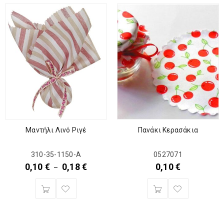
Μαντήλι Λινό Ριγέ
Πανάκι Κερασάκια
310-35-1150-Α
0527071
0,10
€
0,18
€
0,10
€
–