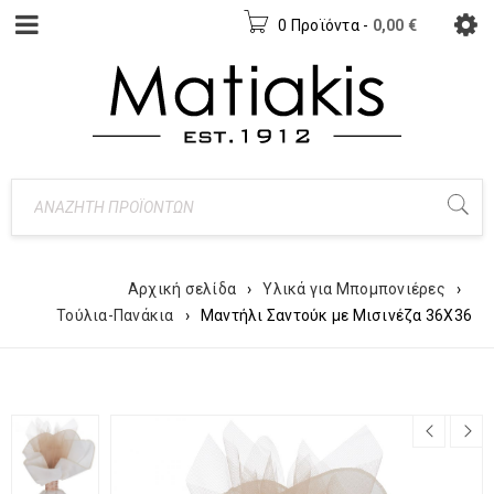
0 Προϊόντα
-
0,00
€
Αρχική σελίδα
›
Υλικά για Μπομπονιέρες
›
Τούλια-Πανάκια
›
Μαντήλι Σαντούκ με Μισινέζα 36Χ36