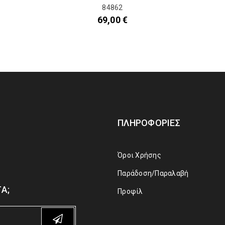
84862
69,00
€
ΠΛΗΡΟΦΟΡΊΕΣ
Όροι Χρήσης
Παράδοση/Παραλαβή
Α;
Προφίλ