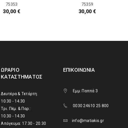
75353
75359
30,00
€
30,00
€
ΩΡΆΡΙΟ
ΕΠΙΚΟΙΝΩΝΊΑ
ΚΑΤΑΣΤΉΜΑΤΟΣ
Εμμ. Παππά 3
Δευτέρα & Τετάρτη:
10.30 - 14.30
0030 24610 25 800
Τρι. Πέμ. & Παρ.:
10.30 - 14.30
info@matiakis.gr
Απόγευμα: 17.30 - 20.30