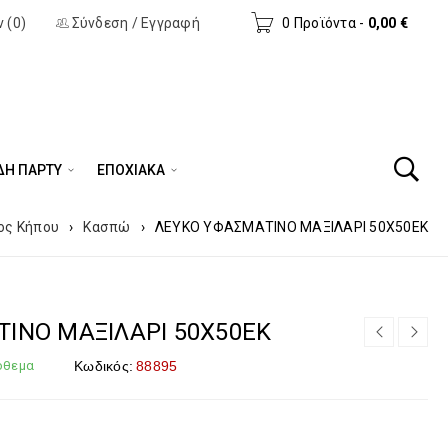
 (0)
Σύνδεση
/
Εγγραφή
0 Προϊόντα
-
0,00
€
ΔΗ ΠΆΡΤΥ
ΕΠΟΧΙΑΚΑ
ος Κήπου
›
Κασπώ
›
ΛΕΥΚΟ ΥΦΑΣΜΑΤΙΝΟ ΜΑΞΙΛΑΡΙ 50Χ50ΕΚ
ΙΝΟ ΜΑΞΙΛΑΡΙ 50Χ50ΕΚ
όθεμα
Κωδικός:
88895