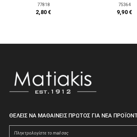
77818
75364
2,80
€
9,90
€
ΘΈΛΕΙΣ ΝΑ ΜΑΘΑΊΝΕΙΣ ΠΡΏΤΟΣ ΓΙΑ ΝΈΑ ΠΡΟΪΌΝΤ