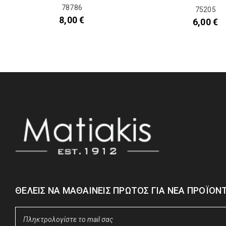
78786
75205
8,00
€
6,00
€
ΘΈΛΕΙΣ ΝΑ ΜΑΘΑΊΝΕΙΣ ΠΡΏΤΟΣ ΓΙΑ ΝΈΑ ΠΡΟΪΌΝΤ