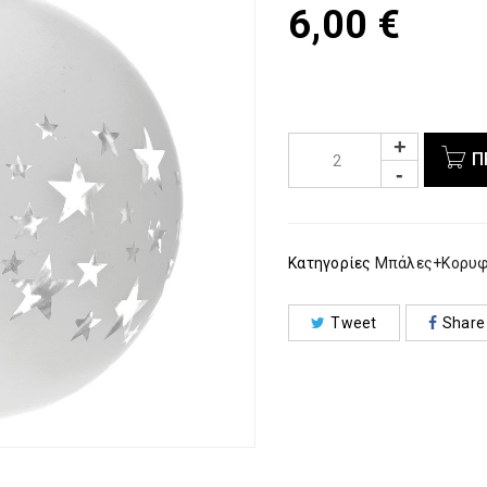
6,00
€
Π
Κατηγορίες
Μπάλες+Κορυ
Tweet
Share