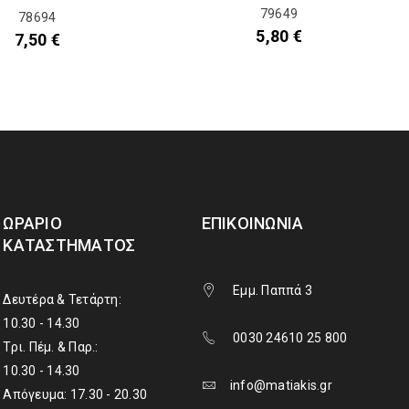
79649
78694
5,80
€
7,50
€
ΩΡΆΡΙΟ
ΕΠΙΚΟΙΝΩΝΊΑ
ΚΑΤΑΣΤΉΜΑΤΟΣ
Εμμ. Παππά 3
Δευτέρα & Τετάρτη:
10.30 - 14.30
0030 24610 25 800
Τρι. Πέμ. & Παρ.:
10.30 - 14.30
info@matiakis.gr
Απόγευμα: 17.30 - 20.30