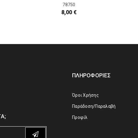
78750
8,00
€
ΠΛΗΡΟΦΟΡΊΕΣ
Όροι Χρήσης
Παράδοση/Παραλαβή
Α;
Προφίλ