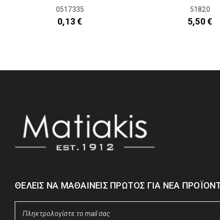
0517335
51820
0,13
€
5,50
€
ΘΈΛΕΙΣ ΝΑ ΜΑΘΑΊΝΕΙΣ ΠΡΏΤΟΣ ΓΙΑ ΝΈΑ ΠΡΟΪΌΝΤ