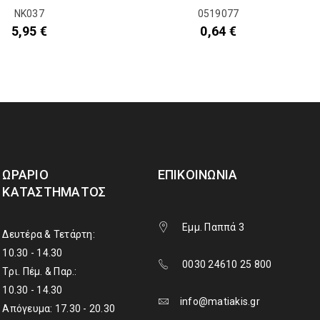
NK037
0519077
5,95
€
0,64
€
ΩΡΆΡΙΟ
ΕΠΙΚΟΙΝΩΝΊΑ
ΚΑΤΑΣΤΉΜΑΤΟΣ
Εμμ. Παππά 3
Δευτέρα & Τετάρτη:
10.30 - 14.30
0030 24610 25 800
Τρι. Πέμ. & Παρ.:
10.30 - 14.30
info@matiakis.gr
Απόγευμα: 17.30 - 20.30