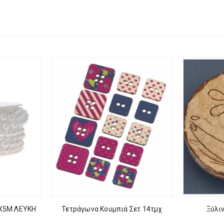
Χ5Μ.ΛΕΥΚΗ
Τετράγωνα Κουμπιά Σετ 14τμχ
Ξύλι