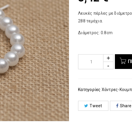
Λευκές πέρλες με διάμετρο
288 τεμάχια.
Διάμετρος: 0.8cm
Π
Κατηγορίες
Χάντρες-Κουμπ
Tweet
Share