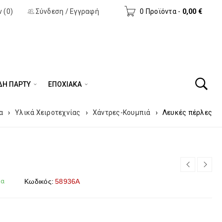
 (0)
Σύνδεση
/
Εγγραφή
0 Προϊόντα
-
0,00
€
ΔΗ ΠΆΡΤΥ
ΕΠΟΧΙΑΚΑ
α
›
Υλικά Χειροτεχνίας
›
Χάντρες-Κουμπιά
›
Λευκές πέρλες
μα
Κωδικός:
58936Α