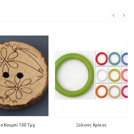
νο Κουμπί 100 Τμχ
Ξύλινος Κρίκος