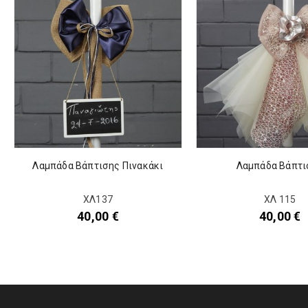
Λαμπάδα Βάπτισης Πινακάκι
Λαμπάδα Βάπτι
ΧΛ137
ΧΛ 115
40,00
€
40,00
€