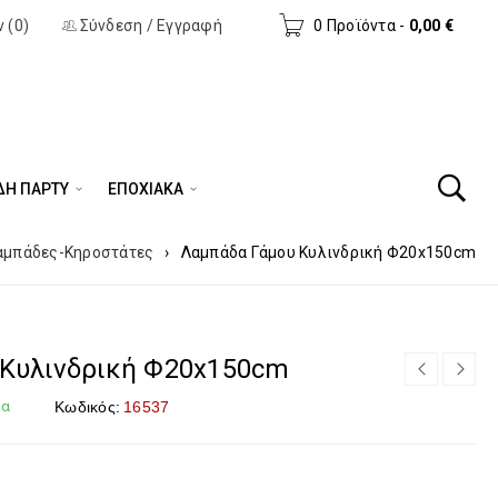
 (0)
Σύνδεση
/
Εγγραφή
0 Προϊόντα
-
0,00
€
ΔΗ ΠΆΡΤΥ
ΕΠΟΧΙΑΚΑ
αμπάδες-Κηροστάτες
›
Λαμπάδα Γάμου Κυλινδρική Φ20x150cm
Κυλινδρική Φ20x150cm
μα
Κωδικός:
16537