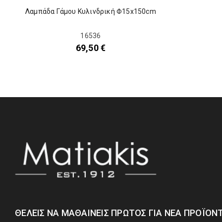
Λαμπάδα Γάμου Κυλινδρική Φ15x150cm
16536
69,50
€
ΘΈΛΕΙΣ ΝΑ ΜΑΘΑΊΝΕΙΣ ΠΡΏΤΟΣ ΓΙΑ ΝΈΑ ΠΡΟΪΌΝΤ