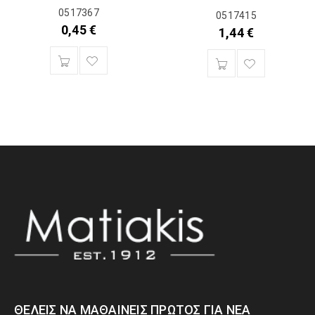
0517367
0517415
0,45
€
1,44
€
ΘΈΛΕΙΣ ΝΑ ΜΑΘΑΊΝΕΙΣ ΠΡΏΤΟΣ ΓΙΑ ΝΈΑ