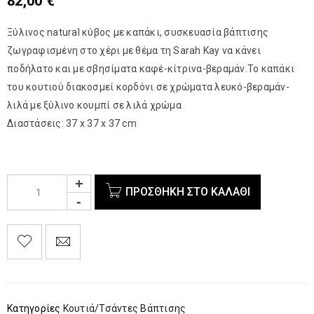
82,00
€
Ξύλινος natural κύβος με καπάκι, συσκευασία βάπτισης
ζωγραφισμένη στο χέρι με θέμα τη Sarah Kay να κάνει
ποδήλατο και με σβησίματα καφέ-κίτρινα-βεραμάν.Το καπάκι
του κουτιού διακοσμεί κορδόνι σε χρώματα λευκό-βεραμάν-
λιλά με ξύλινο κουμπί σε λιλά χρώμα
Διαστάσεις: 37 x 37 x 37 cm
ΠΡΟΣΘΉΚΗ ΣΤΟ ΚΑΛΆΘΙ
Κατηγορίες
Κουτιά/Τσάντες Βάπτισης