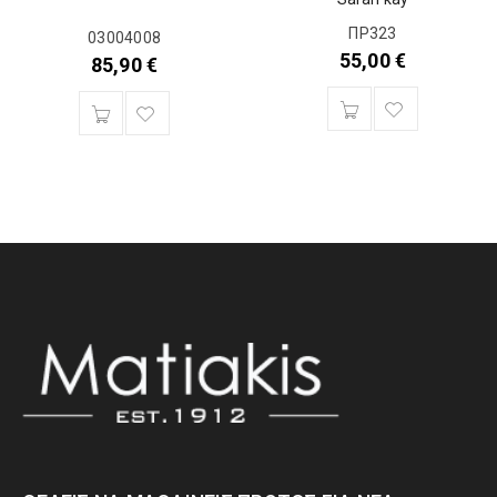
ΠΡ323
03004008
55,00
€
85,90
€