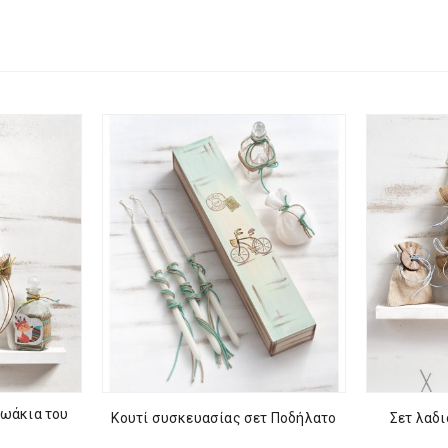
ζωάκια του
Κουτί συσκευασίας σετ Ποδήλατο
Σετ λαδι