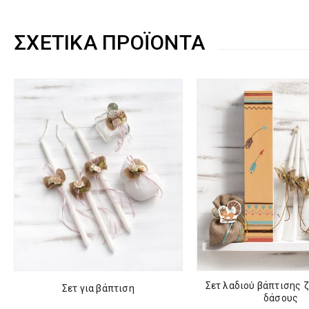
ΣΧΕΤΙΚΆ ΠΡΟΪΌΝΤΑ
Σετ λαδιού βάπτισης 
Σετ για βάπτιση
δάσους