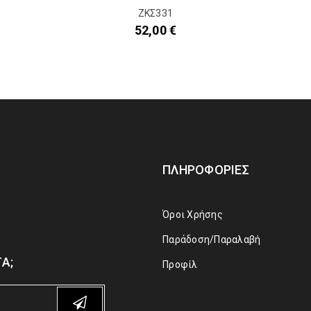
ΖΚΣ331
52,00
€
ΠΛΗΡΟΦΟΡΊΕΣ
Όροι Χρήσης
Παράδοση/Παραλαβή
Α;
Προφίλ