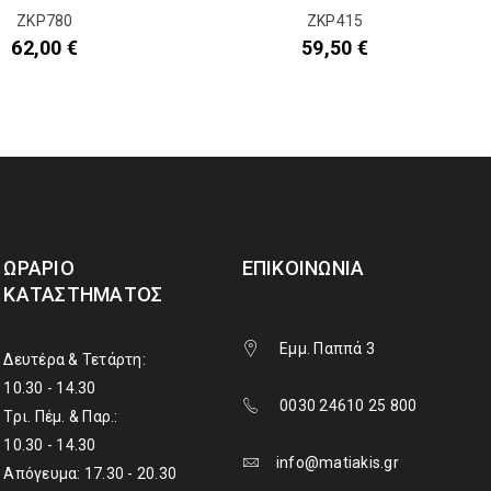
ΖΚΡ780
ΖΚΡ415
62,00
€
59,50
€
ΩΡΆΡΙΟ
ΕΠΙΚΟΙΝΩΝΊΑ
ΚΑΤΑΣΤΉΜΑΤΟΣ
Εμμ. Παππά 3
Δευτέρα & Τετάρτη:
10.30 - 14.30
0030 24610 25 800
Τρι. Πέμ. & Παρ.:
10.30 - 14.30
info@matiakis.gr
Απόγευμα: 17.30 - 20.30