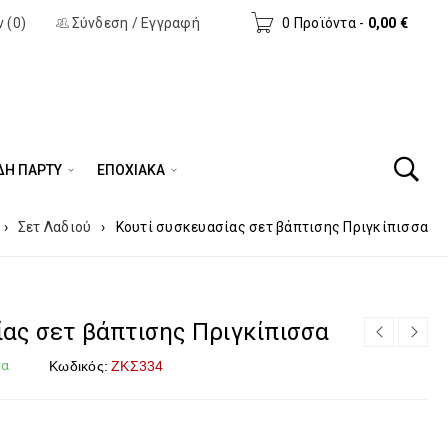
 (0)
Σύνδεση
/
Εγγραφή
0 Προϊόντα
-
0,00
€
ΔΗ ΠΆΡΤΥ
ΕΠΟΧΙΑΚΑ
›
Σετ Λαδιού
›
Κουτί συσκευασίας σετ βάπτισης Πριγκίπισσα
ίας σετ βάπτισης Πριγκίπισσα
μα
Κωδικός:
ΖΚΣ334