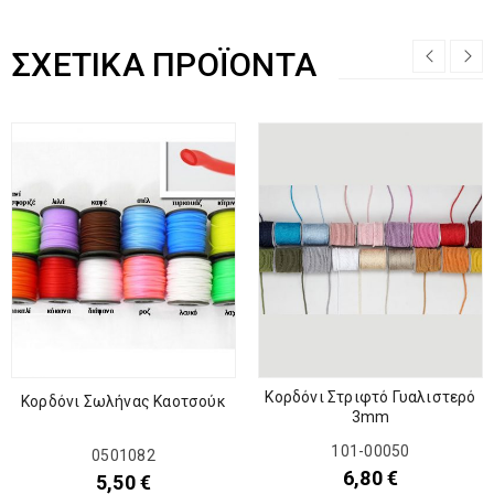
ΣΧΕΤΙΚΆ ΠΡΟΪΌΝΤΑ
Κορδόνι Στριφτό Γυαλιστερό
Κορδόνι Σωλήνας Καοτσούκ
3mm
101-00050
0501082
6,80
€
5,50
€