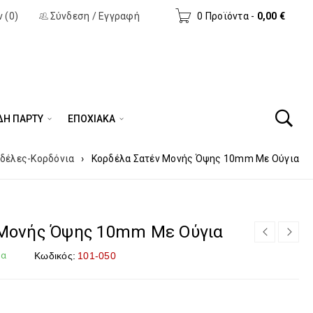
 (0)
Σύνδεση
/
Εγγραφή
0 Προϊόντα
-
0,00
€
ΔΗ ΠΆΡΤΥ
ΕΠΟΧΙΑΚΑ
δέλες-Κορδόνια
›
Κορδέλα Σατέν Moνής Όψης 10mm Με Ούγια
 Moνής Όψης 10mm Με Ούγια
μα
Κωδικός:
101-050