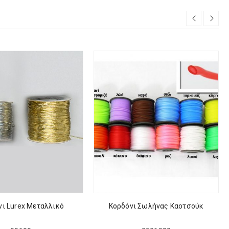
νι Lurex Μεταλλικό
Κορδόνι Σωλήνας Καοτσούκ