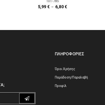
101-785
5,99
€
6,80
€
–
ΠΛΗΡΟΦΟΡΊΕΣ
Όροι Χρήσης
Παράδοση/Παραλαβή
Α;
Προφίλ