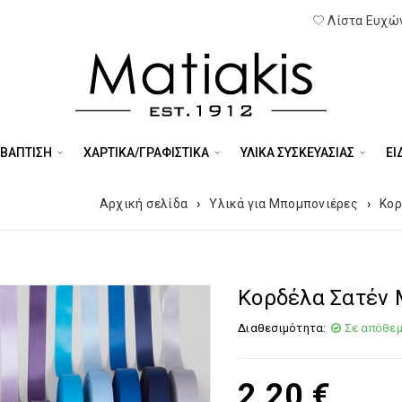
Λίστα Ευχών
 ΒΑΠΤΙΣΗ
ΧΑΡΤΙΚΑ/ΓΡΑΦΙΣΤΙΚΑ
ΥΛΙΚΑ ΣΥΣΚΕΥΑΣΙΑΣ
ΕΊ
Αρχική σελίδα
›
Υλικά για Μπομπονιέρες
›
Κορ
Κορδέλα Σατέν
Διαθεσιμότητα:
Σε απόθε
2,20
€