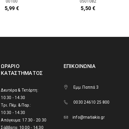
00100
0501082
5,99
€
5,50
€
ΩΡΆΡΙΟ
ΕΠΙΚΟΙΝΩΝΊΑ
ΚΑΤΑΣΤΉΜΑΤΟΣ
Εμμ. Παππά 3
Δευτέρα & Τετάρτη:
10.30 - 14.30
0030 24610 25 800
Τρι. Πέμ. & Παρ.:
10.30 - 14.30
info@matiakis.gr
Απόγευμα: 17.30 - 20.30
Σάββατο: 10.00 - 14.30