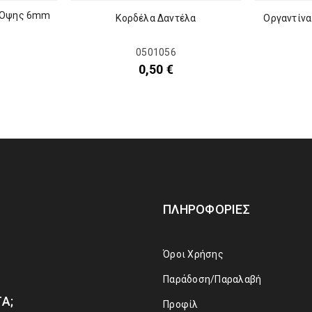
ς Όψης 6mm
Κορδέλα Δαντέλα
Οργαντίνα
0501056
0,50
€
ΠΛΗΡΟΦΟΡΊΕΣ
Όροι Χρήσης
Παράδοση/Παραλαβή
Α;
Προφίλ