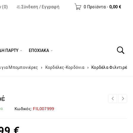
 (0)
Σύνδεση
/
Εγγραφή
0 Προϊόντα
-
0,00
€
ΔΗ ΠΆΡΤΥ
ΕΠΟΧΙΑΚΑ
ά για Μπομπονιέρες
›
Κορδέλες-Κορδόνια
›
Κορδέλα Φιλντιρέ
ρέ
μα
Κωδικός:
FIL007999
,99
€