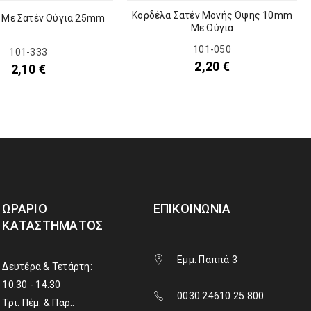
Κορδέλα Σατέν Moνής Όψης 10mm
 Με Σατέν Ούγια 25mm
Με Ούγια
101-050
101-333
2,20
€
2,10
€
ΩΡΆΡΙΟ
ΕΠΙΚΟΙΝΩΝΊΑ
ΚΑΤΑΣΤΉΜΑΤΟΣ
Εμμ. Παππά 3
Δευτέρα & Τετάρτη:
10.30 - 14.30
0030 24610 25 800
Τρι. Πέμ. & Παρ.: