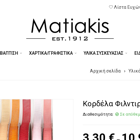
Λίστα Ευχών
 ΒΑΠΤΙΣΗ
ΧΑΡΤΙΚΑ/ΓΡΑΦΙΣΤΙΚΑ
ΥΛΙΚΑ ΣΥΣΚΕΥΑΣΙΑΣ
ΕΊ
Αρχική σελίδα
›
Υλικ
Κορδέλα Φιλντι
Διαθεσιμότητα:
Σε απόθε
3,30
€
10
–