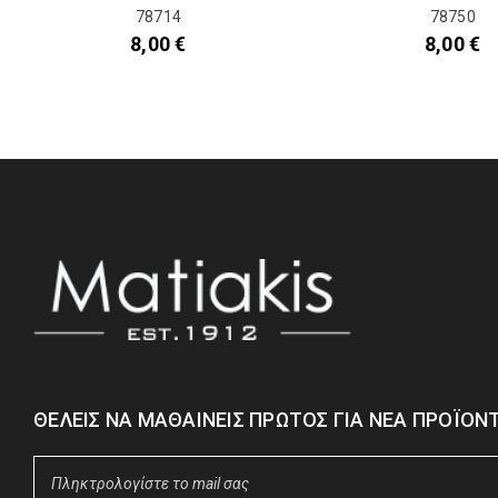
78714
78750
8,00
€
8,00
€
ΘΈΛΕΙΣ ΝΑ ΜΑΘΑΊΝΕΙΣ ΠΡΏΤΟΣ ΓΙΑ ΝΈΑ ΠΡΟΪΌΝΤ