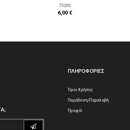
75205
6,00
€
ΠΛΗΡΟΦΟΡΊΕΣ
Όροι Χρήσης
Παράδοση/Παραλαβή
Α;
Προφίλ