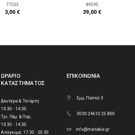
77533
89595
3,00
€
39,00
€
ΩΡΆΡΙΟ
ΕΠΙΚΟΙΝΩΝΊΑ
ΚΑΤΑΣΤΉΜΑΤΟΣ
Εμμ. Παππά 3
Δευτέρα & Τετάρτη:
10.30 - 14.30
0030 24610 25 800
Τρι. Πέμ. & Παρ.:
10.30 - 14.30
info@matiakis.gr
Απόγευμα: 17.30 - 20.30