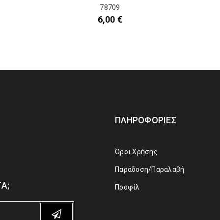
78709
6,00
€
ΠΛΗΡΟΦΟΡΊΕΣ
Όροι Χρήσης
Παράδοση/Παραλαβή
Α;
Προφίλ