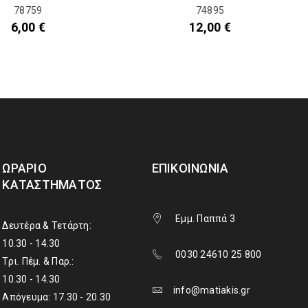
78759
74895
6,00
€
12,00
€
ΩΡΆΡΙΟ
ΕΠΙΚΟΙΝΩΝΊΑ
ΚΑΤΑΣΤΉΜΑΤΟΣ
Εμμ. Παππά 3
Δευτέρα & Τετάρτη:
10.30 - 14.30
0030 24610 25 800
Τρι. Πέμ. & Παρ.:
10.30 - 14.30
info@matiakis.gr
Απόγευμα: 17.30 - 20.30