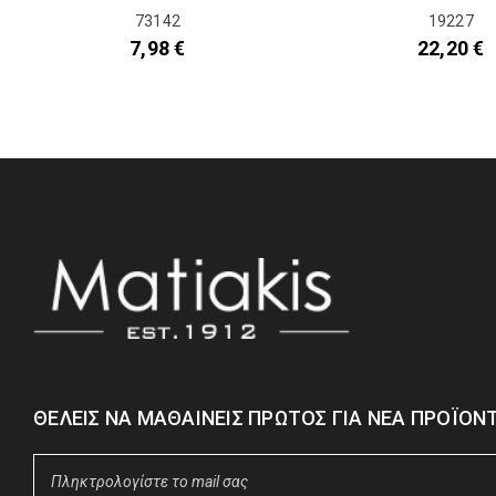
73142
19227
7,98
€
22,20
€
ΘΈΛΕΙΣ ΝΑ ΜΑΘΑΊΝΕΙΣ ΠΡΏΤΟΣ ΓΙΑ ΝΈΑ ΠΡΟΪΌΝΤ