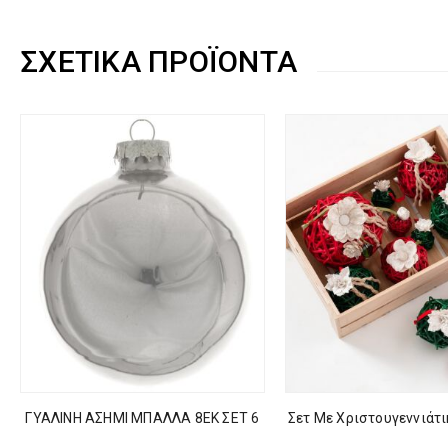
ΣΧΕΤΙΚΆ ΠΡΟΪΌΝΤΑ
ΓΥΑΛΙΝΗ ΑΣΗΜΙ ΜΠΑΛΛΑ 8ΕΚ ΣΕΤ 6
Σετ Με Χριστουγεννιάτ