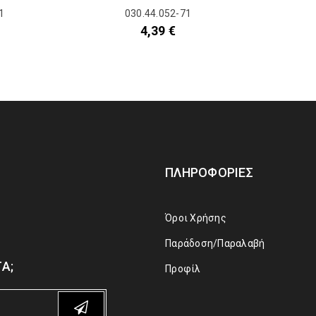
1
030.44.052-71
4,39
€
ΠΛΗΡΟΦΟΡΊΕΣ
Όροι Χρήσης
Παράδοση/Παραλαβή
Α;
Προφίλ