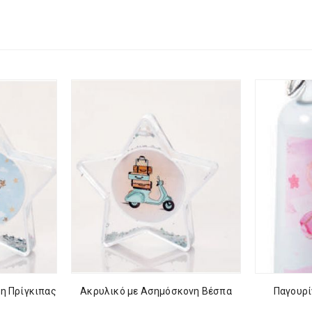
η Πρίγκιπας
Ακρυλικό με Ασημόσκονη Βέσπα
Παγουρί