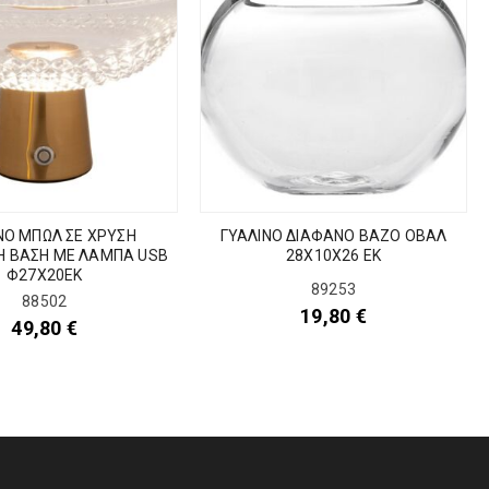
ΝΟ ΜΠΩΛ ΣΕ ΧΡΥΣΗ
ΓΥΑΛΙΝΟ ΔΙΑΦΑΝΟ ΒΑΖΟ ΟΒΑΛ
Η ΒΑΣΗ ΜΕ ΛΑΜΠΑ USB
28Χ10Χ26 ΕΚ
Φ27Χ20ΕΚ
89253
88502
19,80
€
49,80
€