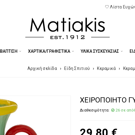
Λίστα Ευχών
 ΒΑΠΤΙΣΗ
ΧΑΡΤΙΚΑ/ΓΡΑΦΙΣΤΙΚΑ
ΥΛΙΚΑ ΣΥΣΚΕΥΑΣΙΑΣ
ΕΊ
Αρχική σελίδα
›
Είδη Σπιτιού
›
Κεραμικά
›
Κεραμ
ΧΕΙΡΟΠΟΙΗΤΟ Γ
Διαθεσιμότητα:
26 σε από
29,80
€