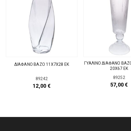
ΓΥΑΛΙΝΟ ΔΙΑΦΑΝΟ ΒΑΖΟ
ΔΙΑΦΑΝΟ ΒΑΖΟ 11Χ7Χ28 ΕΚ
20Χ67 ΕΚ
89252
89242
57,00
€
12,00
€