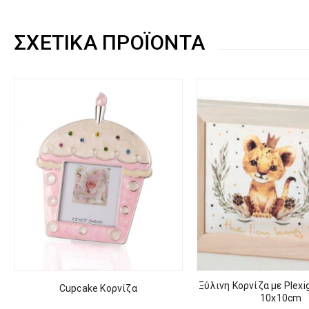
ΣΧΕΤΙΚΆ ΠΡΟΪΌΝΤΑ
Ξύλινη Κορνίζα με Plexi
Cupcake Κορνίζα
10x10cm