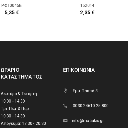
ΡΦ10045Β
152014
5,35
€
2,35
€
ΩΡΆΡΙΟ
ΕΠΙΚΟΙΝΩΝΊΑ
ΚΑΤΑΣΤΉΜΑΤΟΣ
Εμμ. Παππά 3
Δευτέρα & Τετάρτη:
10.30 - 14.30
0030 24610 25 800
Τρι. Πέμ. & Παρ.:
10.30 - 14.30
info@matiakis.gr
Απόγευμα: 17.30 - 20.30