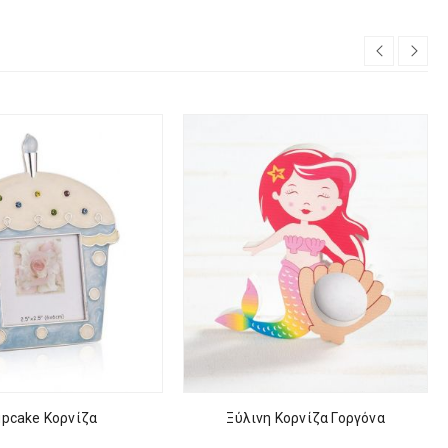
pcake Κορνίζα
Ξύλινη Κορνίζα Γοργόνα