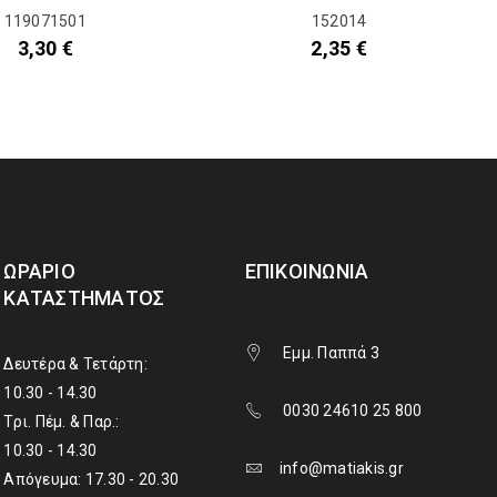
119071501
152014
3,30
€
2,35
€
ΩΡΆΡΙΟ
ΕΠΙΚΟΙΝΩΝΊΑ
ΚΑΤΑΣΤΉΜΑΤΟΣ
Εμμ. Παππά 3
Δευτέρα & Τετάρτη:
10.30 - 14.30
0030 24610 25 800
Τρι. Πέμ. & Παρ.:
10.30 - 14.30
info@matiakis.gr
Απόγευμα: 17.30 - 20.30