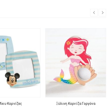
ίκυ Κορνίζες
Ξύλινη Κορνίζα Γοργόνα