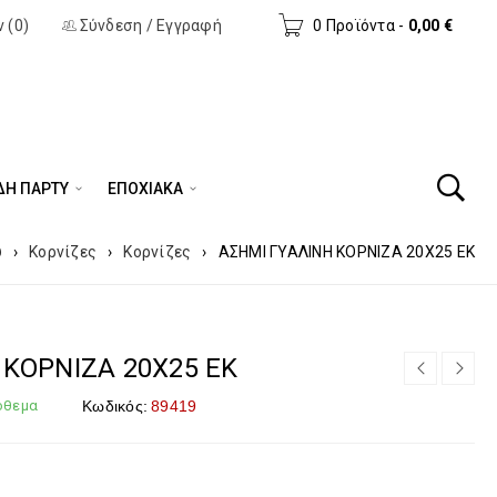
 (0)
Σύνδεση
/
Εγγραφή
0 Προϊόντα
-
0,00
€
ΔΗ ΠΆΡΤΥ
ΕΠΟΧΙΑΚΑ
ύ
›
Κορνίζες
›
Κορνίζες
›
ΑΣΗΜΙ ΓΥΑΛΙΝΗ ΚΟΡΝΙΖΑ 20Χ25 ΕΚ
 ΚΟΡΝΙΖΑ 20Χ25 ΕΚ
όθεμα
Κωδικός:
89419