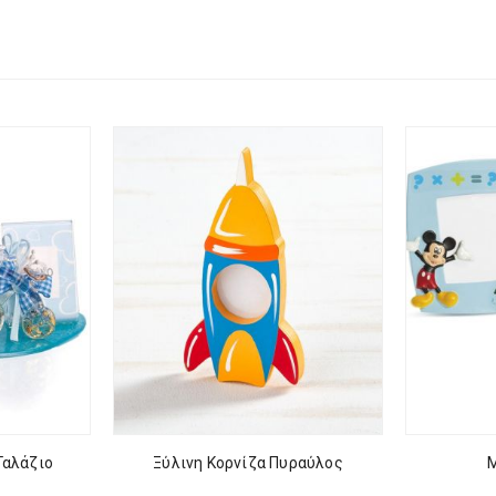
Γαλάζιο
Ξύλινη Κορνίζα Πυραύλος
Μ