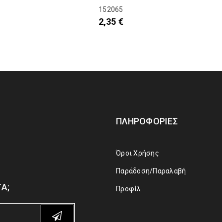
152065
2,35
€
ΠΛΗΡΟΦΟΡΊΕΣ
Όροι Χρήσης
Παράδοση/Παραλαβή
Α;
Προφίλ