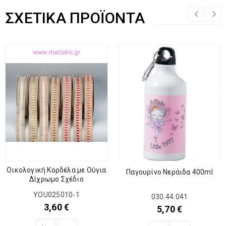
ΣΧΕΤΙΚΆ ΠΡΟΪΌΝΤΑ
Οικολογική Κορδέλα με Ούγια
Παγουρίνο Νεράιδα 400ml
Δίχρωμο Σχέδιο
YOU025010-1
030.44.041
3,60
€
5,70
€